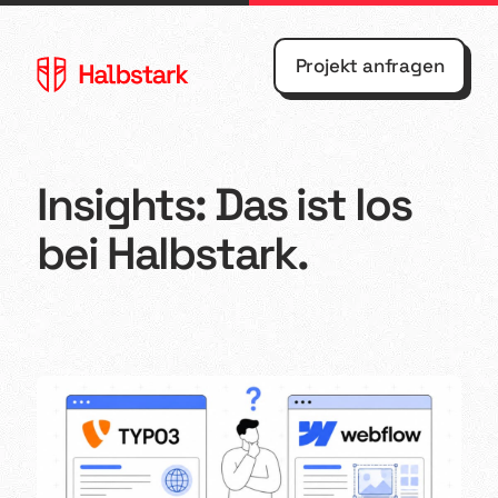
Projekt anfragen
Insights: Das ist los
bei Halbstark.
Agentur
Webflow
Referenzen
Webdesign
Kontakt
Shopify
Blog
UX/UI
Design