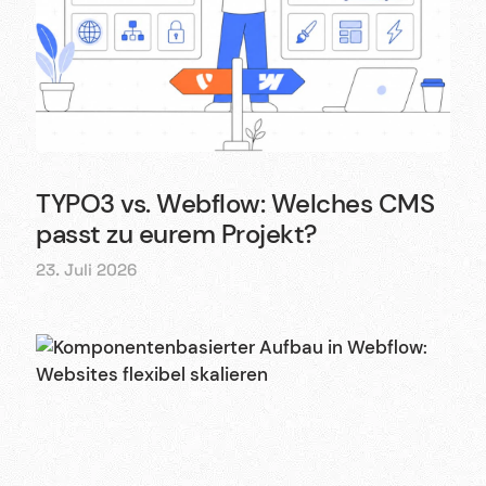
Deutsch
Karriere
Newsletter
TYPO3 vs. Webflow: Welches CMS
English
Wir sind Halbstark, die Agentur für Webdesign,
passt zu eurem Projekt?
Shopify und Webflow.
23. Juli 2026
©2017-2026 · Made with Love in Stuttgart