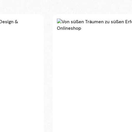
UX/UI Design
opify und Webflow.