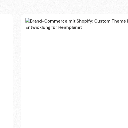
Blog
Deutsch
Karriere
Newsletter
English
Wir sind Halbstark, die Agentur für Webdesign, Sh
©2017-2026 · Made with Love in Stuttgart