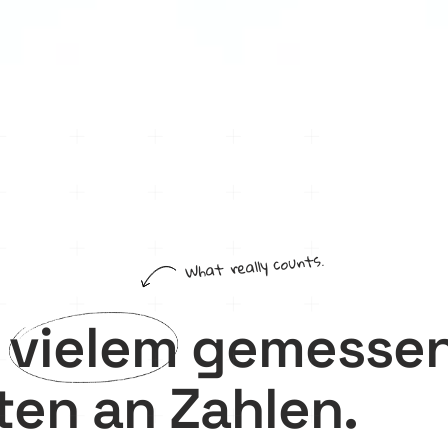
What really counts.
n
vielem
gemessen
ten an Zahlen.