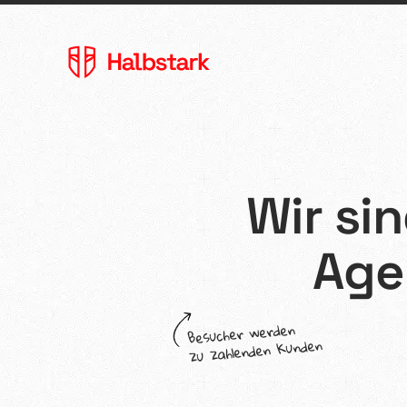
Wir si
Agentur
Age
Referenzen
Besucher werden
zu zahlenden Kunden
Kontakt