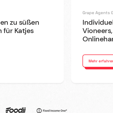
Grape Agents G
en zu süßen
Individue
 für Katjes
Vioneers,
Onlineha
Mehr erfahre