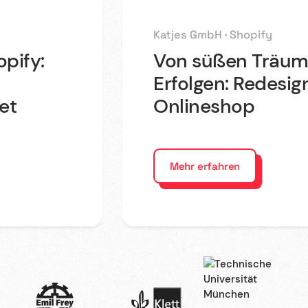
Katjes GmbH · Shopify
pify:
Von süßen Träum
Erfolgen: Redesign
et
Onlineshop
Mehr erfahren