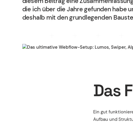
diesem Beitrag eine Zusammenfassung
Blog
die ich über die Jahre gefunden habe un
deshalb mit den grundlegenden Bauste
Deutsch
Karriere
Newsletter
English
Das 
Wir sind Halbstark, die Agentur für Webdesign, Sh
©2017-2026 · Made with Love in Stuttgart
Ein gut funktionie
Aufbau und Struktu