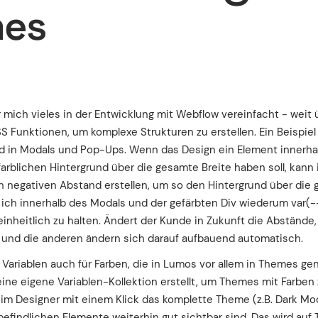
es
 mich vieles in der Entwicklung mit Webflow vereinfacht - weit 
S Funktionen, um komplexe Strukturen zu erstellen. Ein Beispiel 
d in Modals und Pop-Ups. Wenn das Design ein Element innerha
farblichen Hintergrund über die gesamte Breite haben soll, kann 
en negativen Abstand erstellen, um so den Hintergrund über die 
 ich innerhalb des Modals und der gefärbten Div wiederum var(-
inheitlich zu halten. Ändert der Kunde in Zukunft die Abstände,
 und die anderen ändern sich darauf aufbauend automatisch.
h Variablen auch für Farben, die in Lumos vor allem in Themes ge
eine eigene Variablen-Kollektion erstellt, um Themes mit Farben
m Designer mit einem Klick das komplette Theme (z.B. Dark Mo
befindlichen Elemente weiterhin gut sichtbar sind. Das wird auf 