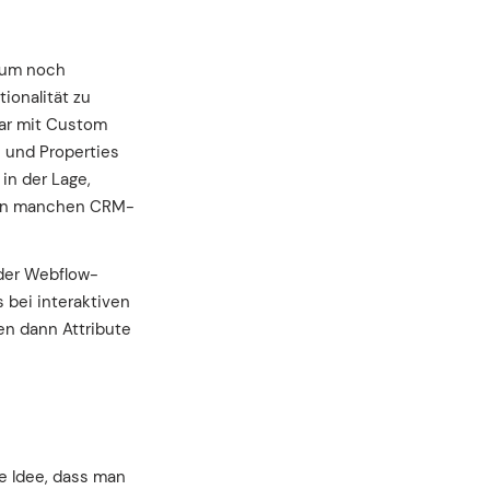
aum noch
ionalität zu
lar mit Custom
n und Properties
in der Lage,
s in manchen CRM-
 der Webflow-
s bei interaktiven
en dann Attribute
ie Idee, dass man