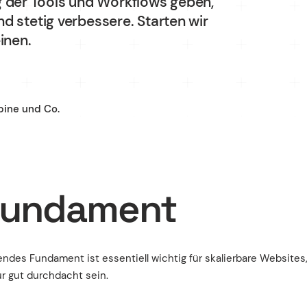
 der Tools und Workflows geben,
UX/UI Design
d stetig verbessere. Starten wir
inen.
Fundament
opify und Webflow.
rendes Fundament ist essentiell wichtig für skalierbare Websites
r gut durchdacht sein.