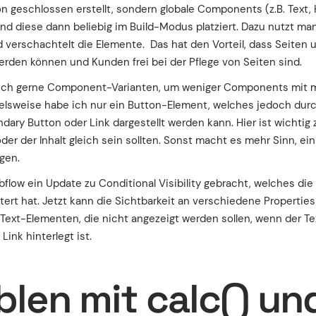
on geschlossen erstellt, sondern globale Components (z.B. Text,
und diese dann beliebig im Build-Modus platziert. Dazu nutzt ma
erschachtelt die Elemente. Das hat den Vorteil, dass Seiten u
werden können und Kunden frei bei der Pflege von Seiten sind.
le ich gerne Component-Varianten, um weniger Components mit 
ielsweise habe ich nur ein Button-Element, welches jedoch du
dary Button oder Link dargestellt werden kann. Hier ist wichtig
oder der Inhalt gleich sein sollten. Sonst macht es mehr Sinn, ei
gen.
flow ein Update zu Conditional Visibility gebracht, welches die
rt hat. Jetzt kann die Sichtbarkeit an verschiedene Properties
Text-Elementen, die nicht angezeigt werden sollen, wenn der Tex
Link hinterlegt ist.
blen mit calc() un