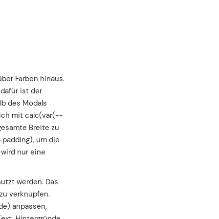
über Farben hinaus.
dafür ist der
lb des Modals
ich mit calc(var(--
gesamte Breite zu
-padding), um die
 wird nur eine
nutzt werden. Das
 zu verknüpfen.
de) anpassen,
Text, Hintergründe,