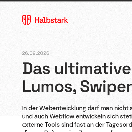
26.02.2026
Das ultimativ
Agentur
Lumos, Swiper,
Referenzen
In der Webentwicklung darf man nicht s
und auch Webflow entwickeln sich steti
Kontakt
externe Tools sind fast an der Tagesor