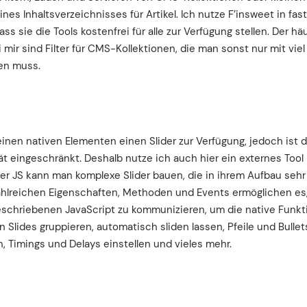
eines Inhaltsverzeichnisses für Artikel. Ich nutze F’insweet in fa
ass sie die Tools kostenfrei für alle zur Verfügung stellen. Der hä
mir sind Filter für CMS-Kollektionen, die man sonst nur mit viel
en muss.
einen nativen Elementen einen Slider zur Verfügung, jedoch ist d
ät eingeschränkt. Deshalb nutze ich auch hier ein externes Tool 
per JS kann man komplexe Slider bauen, die in ihrem Aufbau sehr
ahlreichen Eigenschaften, Methoden und Events ermöglichen es,
eschriebenen JavaScript zu kommunizieren, um die native Funkti
n Slides gruppieren, automatisch sliden lassen, Pfeile und Bull
n, Timings und Delays einstellen und vieles mehr.