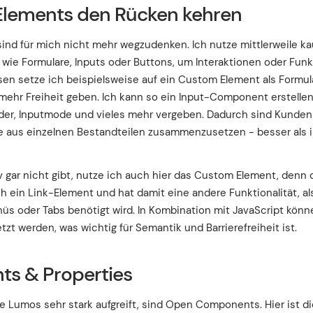
lements den Rücken kehren
ind für mich nicht mehr wegzudenken. Ich nutze mittlerweile k
ie Formulare, Inputs oder Buttons, um Interaktionen oder Funkt
sen setze ich beispielsweise auf ein Custom Element als Formu
 mehr Freiheit geben. Ich kann so ein Input-Component erstelle
lder, Inputmode und vieles mehr vergeben. Dadurch sind Kunden 
e aus einzelnen Bestandteilen zusammenzusetzen - besser al
v gar nicht gibt, nutze ich auch hier das Custom Element, denn
ch ein Link-Element und hat damit eine andere Funktionalität, al
s oder Tabs benötigt wird. In Kombination mit JavaScript könn
tzt werden, was wichtig für Semantik und Barrierefreiheit ist.
s & Properties
die Lumos sehr stark aufgreift, sind Open Components. Hier ist d