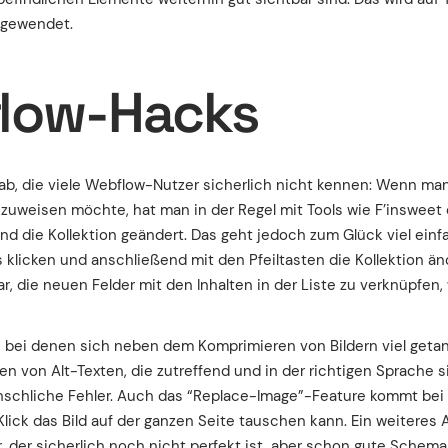
ngewendet.
low-Hacks
orab, die viele Webflow-Nutzer sicherlich nicht kennen: Wenn m
 zuweisen möchte, hat man in der Regel mit Tools wie F’insweet
und die Kollektion geändert. Das geht jedoch zum Glück viel ein
s klicken und anschließend mit den Pfeiltasten die Kollektion ä
r, die neuen Felder mit den Inhalten in der Liste zu verknüpfen,
 bei denen sich neben dem Komprimieren von Bildern viel getan
 von Alt-Texten, die zutreffend und in der richtigen Sprache sin
schliche Fehler. Auch das “Replace-Image”-Feature kommt bei 
ick das Bild auf der ganzen Seite tauschen kann. Ein weiteres A
der sicherlich noch nicht perfekt ist, aber schon gute Schemas