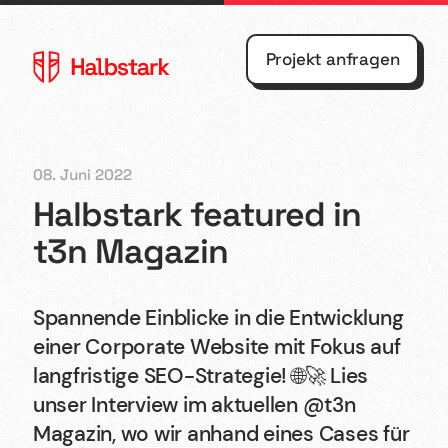
Projekt anfragen
08. Juni 2022
Halbstark featured in
Agentur
Webflow
t3n Magazin
Referenzen
Webdesign
Spannende Einblicke in die Entwicklung
Kontakt
Shopify
einer Corporate Website mit Fokus auf
langfristige SEO-Strategie! 🌐🚀 Lies
Blog
UX/UI
unser Interview im aktuellen @t3n
Design
Magazin, wo wir anhand eines Cases für