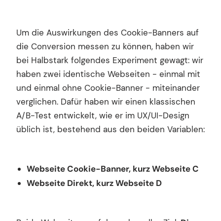
Um die Auswirkungen des Cookie-Banners auf
die Conversion messen zu können, haben wir
bei Halbstark folgendes Experiment gewagt: wir
haben zwei identische Webseiten - einmal mit
Deutsch
Karriere
Newsletter
und einmal ohne Cookie-Banner - miteinander
English
verglichen. Dafür haben wir einen klassischen
Wir sind Halbstark, die Agentur für Webdesign,
Shopify und Webflow.
A/B-Test entwickelt, wie er im UX/UI-Design
©2017-2026 · Made with Love in Stuttgart
üblich ist, bestehend aus den beiden Variablen:
Webseite Cookie-Banner, kurz Webseite C
Webseite Direkt, kurz Webseite D