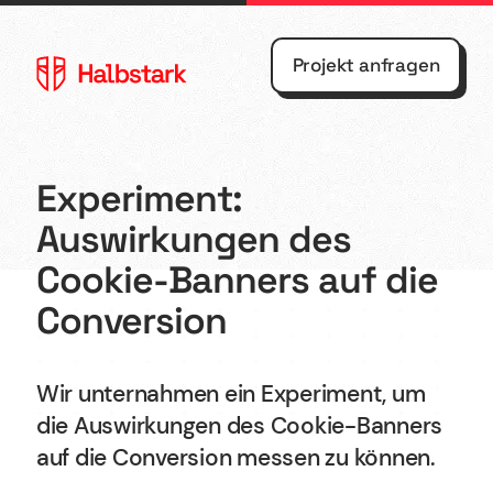
Projekt anfragen
Experiment:
Auswirkungen des
Agentur
Webflow
Cookie-Banners auf die
Conversion
Referenzen
Webdesign
Kontakt
Shopify
Wir unternahmen ein Experiment, um
Blog
UX/UI
die Auswirkungen des Cookie-Banners
auf die Conversion messen zu können.
Design