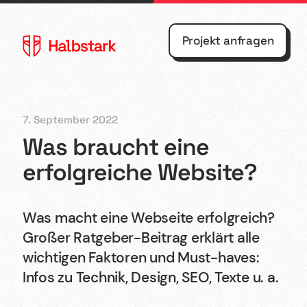
Projekt anfragen
7. September 2022
Was braucht eine
Agentur
Webflow
erfolgreiche Website?
Referenzen
Webdesign
Was macht eine Webseite erfolgreich?
Kontakt
Shopify
Großer Ratgeber-Beitrag erklärt alle
wichtigen Faktoren und Must-haves:
Blog
UX/UI
Infos zu Technik, Design, SEO, Texte u. a.
Design