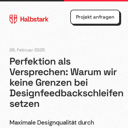
Projekt anfragen
28. Februar 2025
Perfektion als
Agentur
Webflow
Versprechen: Warum wir
keine Grenzen bei
Referenzen
Webdesign
Designfeedbackschleifen
Kontakt
Shopify
setzen
Blog
UX/UI
Design
Maximale Designqualität durch