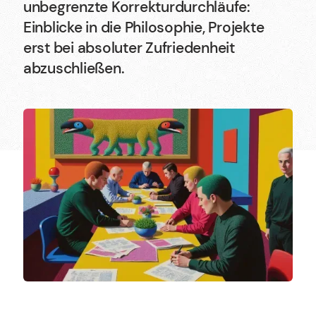
unbegrenzte Korrekturdurchläufe:
Einblicke in die Philosophie, Projekte
erst bei absoluter Zufriedenheit
abzuschließen.
Deutsch
Karriere
Newsletter
English
Wir sind Halbstark, die Agentur für Webdesign,
Shopify und Webflow.
©2017-2026 · Made with Love in Stuttgart