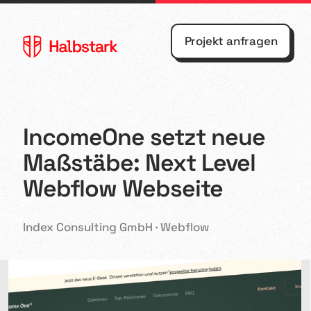
Projekt anfragen
IncomeOne setzt neue
Maßstäbe: Next Level
Agentur
Webflow
Webflow Webseite
Referenzen
Webdesign
Index Consulting GmbH · Webflow
Kontakt
Shopify
Blog
UX/UI
Design