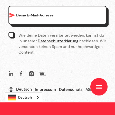
Wie deine Daten verarbeitet werden, kannst du
in unserer
Datenschutzerklärung
nachlesen. Wir
versenden keinen Spam und nur hochwertigen
Content.
Deutsch
Impressum
Datenschutz
AGBs
Links
Cookies
English
Deutsch
Wir sind Halbstark, die Agentur für
Webdesign
,
Shopify
und
Webflow
.