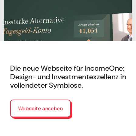
Deutsch
Karriere
Newsletter
English
Wir sind Halbstark, die Agentur für Webdesign,
Die neue Webseite für IncomeOne:
Shopify und Webflow.
Design- und Investmentexzellenz in
©2017-2026 · Made with Love in Stuttgart
vollendeter Symbiose.
Webseite ansehen